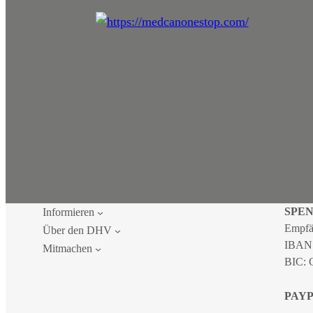
SPE
Informieren
Empfä
Über den DHV
IBAN
Mitmachen
BIC:
PAY