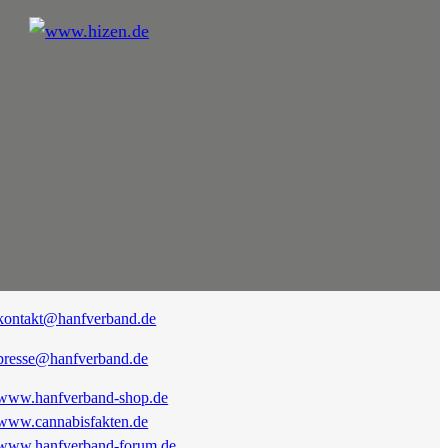
kontakt@hanfverband.de
presse@hanfverband.de
www.hanfverband-shop.de
www.cannabisfakten.de
www.hanfverband-forum.de