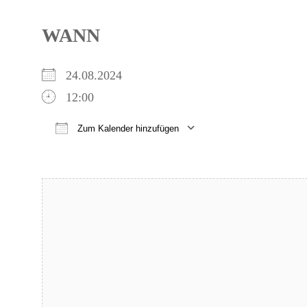
WANN
24.08.2024
12:00
Zum Kalender hinzufügen
ICS herunterladen
Google Kalender
iCalendar
Office 365
Outlook Live