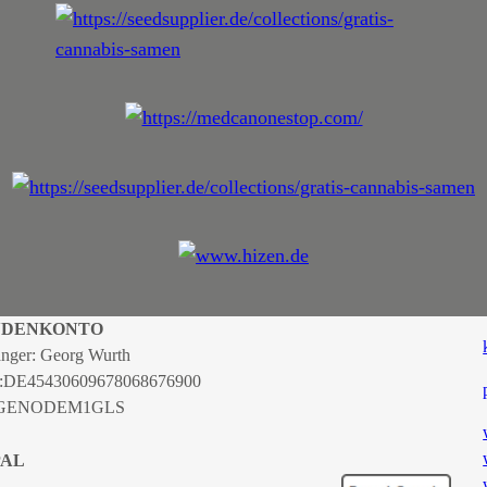
NDENKONTO
nger: Georg Wurth
:
DE45430609678068676900
 GENODEM1GLS
PAL