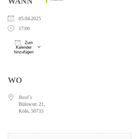
WANN
05.04.2025
17:00
Zum
Kalender
hinzufügen
ICS herunterladen
Google Kalender
iCalendar
Office 365
Outlook Live
WO
Basil´s
Bülowstr. 21,
Köln, 50733