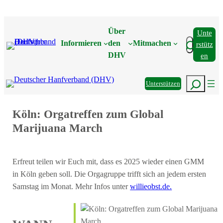
Zum
Inhalt
Über
Unte
springen
Suchen
Informieren
den
Mitmachen
Rstütz
DHV
En
Suchen
Unterstützen
Köln: Orgatreffen zum Global
Marijuana March
Erfreut teilen wir Euch mit, dass es 2025 wieder einen GMM
in Köln geben soll. Die Orgagruppe trifft sich an jedem ersten
Samstag im Monat. Mehr Infos unter
willieobst.de.