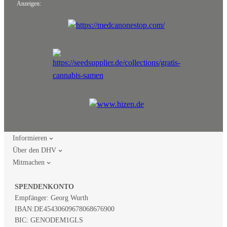
Anzeigen:
Informieren
Über den DHV
Mitmachen
SPENDENKONTO
Empfänger: Georg Wurth
IBAN:
DE45430609678068676900
BIC: GENODEM1GLS