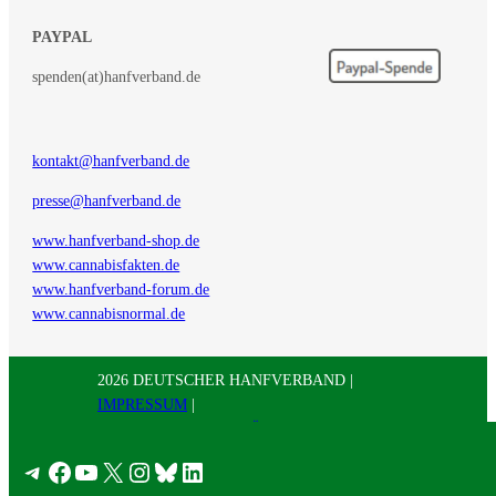
PAYPAL
spenden(at)hanfverband.de
kontakt@hanfverband.de
presse@hanfverband.de
www.hanfverband-shop.de
www.cannabisfakten.de
www.hanfverband-forum.de
www.cannabisnormal.de
2026 DEUTSCHER HANFVERBAND |
IMPRESSUM
|
DATENSCHUTZERKLÄRUNG
|
RSS
|
Presse
Telegram
Facebook
YouTube
X
Instagram
Bluesky
LinkedIn