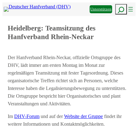
Informieren
den
Mitmachen
Zum
Suchen
DHV
Unterstützen
Inhalt
z
springen
Heidelberg: Teamsitzung des
Hanfverband Rhein-Neckar
Der Hanfverband Rhein-Neckar, offizielle Ortsgruppe des
DHV, lädt immer am ersten Montag im Monat zur
regelmäßigen Teamsitzung mit fester Tagesordnung. Dieses
organisatorische Treffen richtet sich an Personen, welche
Interesse haben die Legalisierungsbewegung zu unterstützen.
Die Ortsgruppe bespricht hier Organisatorisches und plant
Veranstaltungen und Aktivitäten.
Im
DHV-Forum
und auf der
Website der Gruppe
findet ihr
weitere Informationen und Kontaktmöglichkeiten.