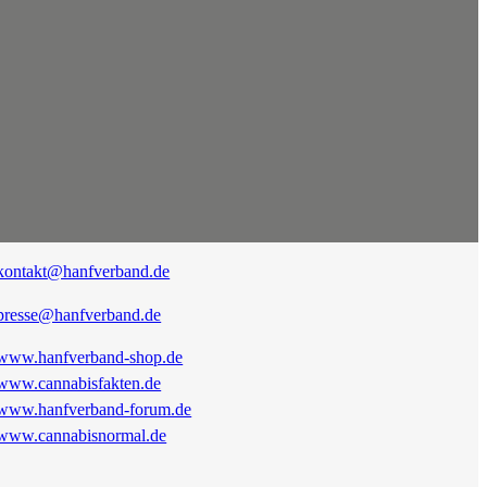
kontakt@hanfverband.de
presse@hanfverband.de
www.hanfverband-shop.de
www.cannabisfakten.de
www.hanfverband-forum.de
www.cannabisnormal.de