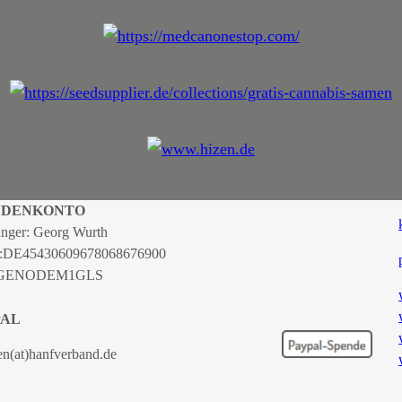
NDENKONTO
nger: Georg Wurth
:
DE45430609678068676900
 GENODEM1GLS
PAL
en(at)hanfverband.de