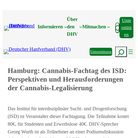
Zum
Inhalt
Über
Unte
springen
Suchen
Informieren
den
Mitmachen
Rstütz
DHV
En
Suchen
Unterstützen
Hamburg: Cannabis-Fachtag des ISD:
Perspektiven und Herausforderungen
der Cannabis-Legalisierung
Das Institut für interdisziplinäre Sucht- und Drogenforschung
(ISD) ist Veranstalter dieser Fachtagung. Die Teilnahme kostet
80€, für Studenten und Erwerbslose 40€. DHV-Sprecher
Georg Wurth ist als Teilnehmer an einer Podiumsdiskussion