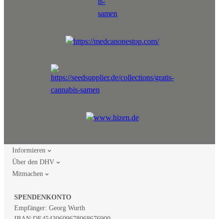
Informieren
Über den DHV
Mitmachen
SPENDENKONTO
Empfänger: Georg Wurth
IBAN:
DE45430609678068676900