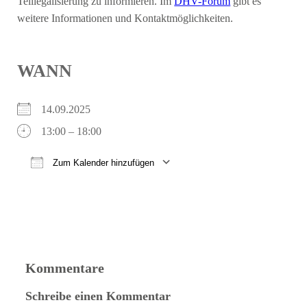
Teillegalisierung zu informieren. Im
DHV-Forum
gibt es
weitere Informationen und Kontaktmöglichkeiten.
WANN
14.09.2025
13:00 – 18:00
Zum Kalender hinzufügen
ICS herunterladen
Google Kalender
iCalendar
Office 365
Outlook Live
Kommentare
Schreibe einen Kommentar