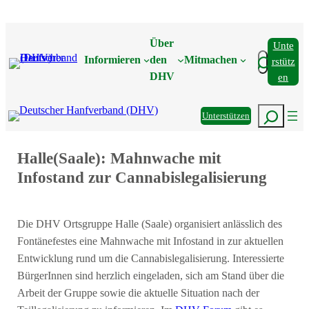
Zum
Inhalt
Über
Unte
springen
Suchen
Informieren
den
Mitmachen
Rstütz
DHV
En
Suchen
Unterstützen
Halle(Saale): Mahnwache mit
Infostand zur Cannabislegalisierung
Die DHV Ortsgruppe Halle (Saale) organisiert anlässlich des
Fontänefestes eine Mahnwache mit Infostand in zur aktuellen
Entwicklung rund um die Cannabislegalisierung. Interessierte
BürgerInnen sind herzlich eingeladen, sich am Stand über die
Arbeit der Gruppe sowie die aktuelle Situation nach der