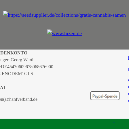
NDENKONTO
nger: Georg Wurth
:
DE45430609678068676900
 GENODEM1GLS
PAL
en(at)hanfverband.de
TSCHER HANFVERBAND |
IMPRESSUM
|
DATENSCHUTZERKLÄRUNG