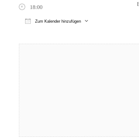
18:00
Zum Kalender hinzufügen
ICS herunterladen
Google Kalender
iCalendar
Office 365
Outlook Live