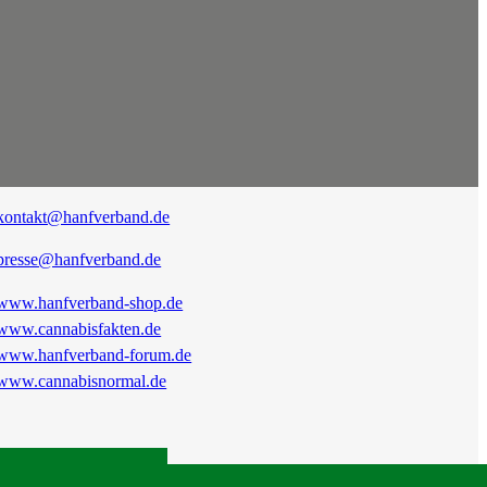
kontakt@hanfverband.de
presse@hanfverband.de
www.hanfverband-shop.de
www.cannabisfakten.de
www.hanfverband-forum.de
www.cannabisnormal.de
|
RSS
|
Presse