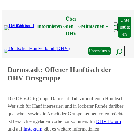
Zum
Inhalt
Über
Unte
springen
Suchen
Informieren
den
Mitmachen
Rstütz
DHV
En
Suchen
Unterstützen
Darmstadt: Offener Hanftisch der
DHV Ortsgruppe
Die DHV-Ortsgruppe Darmstadt lädt zum offenen Hanftisch.
Wer sich für Hanf interessiert und in lockerer Runde darüber
quatschen sowie die Arbeit der Gruppe kennenlernen möchte,
ist herzlich eingeladen vorbei zu kommen. Im
DHV-Forum
und auf
Instagram
gibt es weitere Informationen.