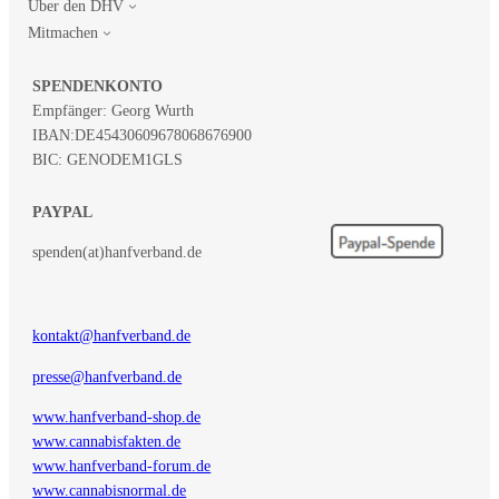
Über den DHV
Mitmachen
SPENDENKONTO
Empfänger: Georg Wurth
IBAN:
DE45430609678068676900
BIC: GENODEM1GLS
PAYPAL
spenden(at)hanfverband.de
kontakt@hanfverband.de
presse@hanfverband.de
www.hanfverband-shop.de
www.cannabisfakten.de
www.hanfverband-forum.de
www.cannabisnormal.de