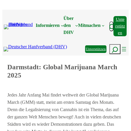
Zum
Inhalt
Über
Unte
springen
Suchen
Informieren
den
Mitmachen
Rstütz
DHV
En
Suchen
Unterstützen
Darmstadt: Global Marijuana March
2025
Jedes Jahr Anfang Mai findet weltweit der Global Marijuana
March (GMM) statt, meist am ersten Samstag des Monats.
Denn die Legalisierung von Cannabis ist ein Thema, das auf
der ganzen Welt Menschen bewegt! Auch in vielen deutschen
Städten wird es wieder Demonstrationen dazu geben. Das