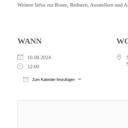
Weitere Infos zur Route, Rednern, Ausstellern und A
WANN
W
10.08.2024
12:00
Zum Kalender hinzufügen
ICS herunterladen
Google Kalender
iCalendar
Office 365
Outlook Live