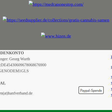
NDENKONTO
nger: Georg Wurth
:
DE45430609678068676900
 GENODEM1GLS
PAL
en(at)hanfverband.de