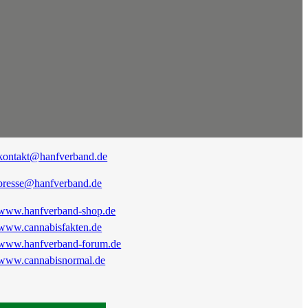
kontakt@hanfverband.de
presse@hanfverband.de
www.hanfverband-shop.de
www.cannabisfakten.de
www.hanfverband-forum.de
www.cannabisnormal.de