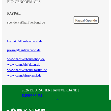
BIC: GENODEM1GLS
PAYPAL
spenden(at)hanfverband.de
kontakt@hanfverband.de
presse@hanfverband.de
www.hanfverband-shop.de
www.cannabisfakten.de
www.hanfverband-forum.de
www.cannabisnormal.de
2026 DEUTSCHER HANFVERBAND |
IMPRESSUM
|
DATENSCHUTZERKLÄRUNG
|
RSS
|
Presse
Telegram
Facebook
YouTube
X
Instagram
Bluesky
LinkedIn