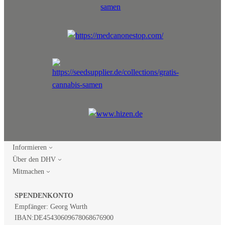
Informieren
Über den DHV
Mitmachen
SPENDENKONTO
Empfänger: Georg Wurth
IBAN:
DE45430609678068676900