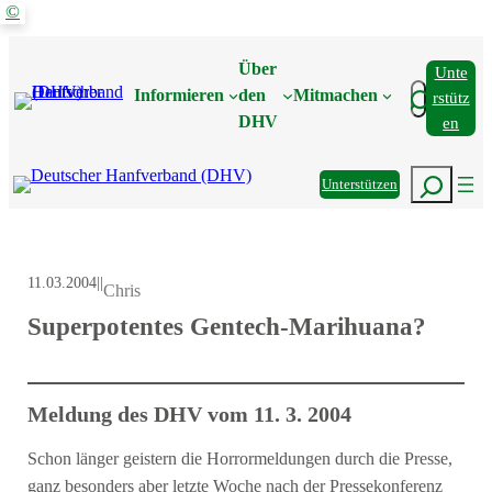
©
Zum
Inhalt
Über
Unte
springen
Suchen
Informieren
den
Mitmachen
Rstütz
DHV
En
Suchen
Unterstützen
11.03.2004
|
|
Chris
Superpotentes Gentech-Marihuana?
Meldung des DHV vom 11. 3. 2004
Schon länger geistern die Horrormeldungen durch die Presse,
ganz besonders aber letzte Woche nach der Pressekonferenz