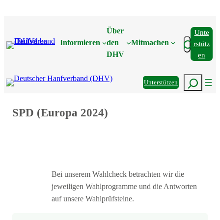
Zum
Inhalt
Über
Unte
springen
Suchen
Informieren
den
Mitmachen
Rstütz
DHV
En
Suchen
Unterstützen
SPD (Europa 2024)
Bei unserem Wahlcheck betrachten wir die
jeweiligen Wahlprogramme und die Antworten
auf unsere Wahlprüfsteine.