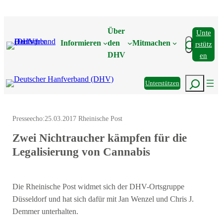
Zum
Inhalt
Über
Unte
springen
Suchen
Informieren
den
Mitmachen
Rstütz
DHV
En
Suchen
Unterstützen
Presseecho:
25.03.2017 Rheinische Post
Zwei Nichtraucher kämpfen für die
Legalisierung von Cannabis
Die Rheinische Post widmet sich der DHV-Ortsgruppe
Düsseldorf und hat sich dafür mit Jan Wenzel und Chris J.
Demmer unterhalten.