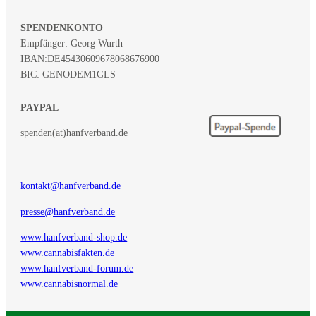
SPENDENKONTO
Empfänger: Georg Wurth
IBAN:
DE45430609678068676900
BIC: GENODEM1GLS
PAYPAL
spenden(at)hanfverband.de
kontakt@hanfverband.de
presse@hanfverband.de
www.hanfverband-shop.de
www.cannabisfakten.de
www.hanfverband-forum.de
www.cannabisnormal.de