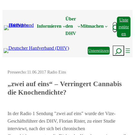
Zum
Inhalt
Über
Unte
springen
Suchen
Informieren
den
Mitmachen
Rstütz
DHV
En
Suchen
Unterstützen
Presseecho:
11.06.2017 Radio Eins
„zwei auf eins“ – Verringert Cannabis
die Knochendichte?
In der Radio 1 Sendung "zwei auf eins" wurde der Vize-
Geschäftsführer des DHV, Florian Rister, zu einer Studie
interviewt, nach der sich bei chronischen