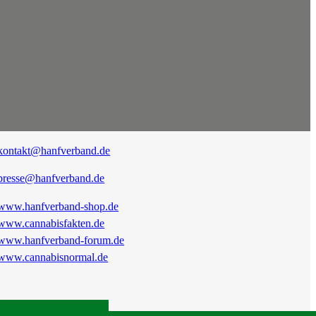
kontakt@hanfverband.de
presse@hanfverband.de
www.hanfverband-shop.de
www.cannabisfakten.de
www.hanfverband-forum.de
www.cannabisnormal.de
|
RSS
|
Presse