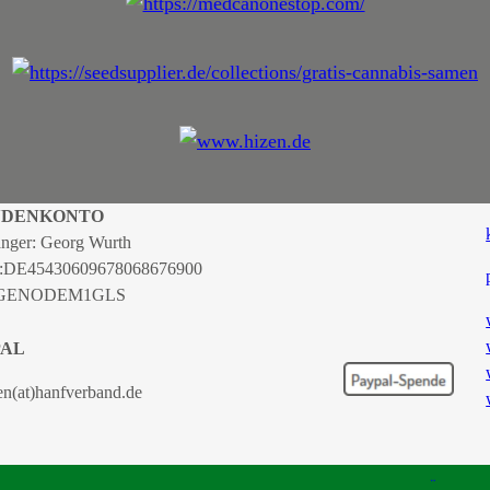
NDENKONTO
nger: Georg Wurth
:
DE45430609678068676900
 GENODEM1GLS
PAL
en(at)hanfverband.de
TSCHER HANFVERBAND |
IMPRESSUM
|
DATENSCHUTZERKLÄRUNG