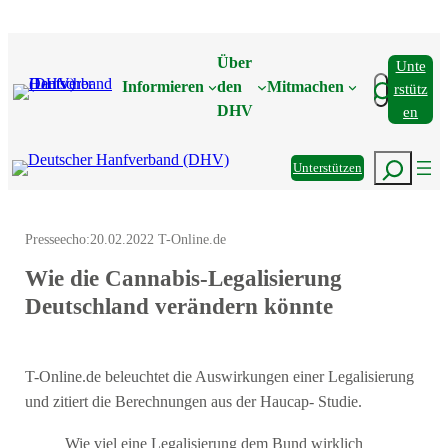
Zum
Inhalt
Über
Unte
springen
Suchen
Informieren
den
Mitmachen
Rstütz
DHV
En
Suchen
Unterstützen
Presseecho:
20.02.2022 T-Online.de
Wie die Cannabis-Legalisierung
Deutschland verändern könnte
T-Online.de beleuchtet die Auswirkungen einer Legalisierung
und zitiert die Berechnungen aus der Haucap- Studie.
Wie viel eine Legalisierung dem Bund wirklich