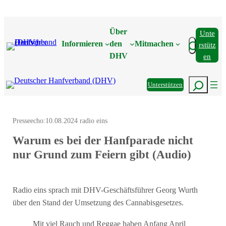
Zum
Inhalt
Über
Unte
springen
Suchen
Informieren
den
Mitmachen
Rstütz
DHV
En
Suchen
Unterstützen
Presseecho:
10.08.2024 radio eins
Warum es bei der Hanfparade nicht
nur Grund zum Feiern gibt (Audio)
Radio eins sprach mit DHV-Geschäftsführer Georg Wurth
über den Stand der Umsetzung des Cannabisgesetzes.
Mit viel Rauch und Reggae haben Anfang April