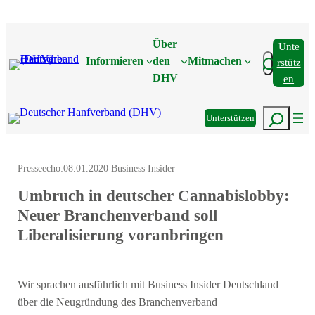
Zum
Inhalt
Über
Unte
springen
Suchen
Informieren
den
Mitmachen
Rstütz
DHV
En
Suchen
Unterstützen
Presseecho:
08.01.2020 Business Insider
Umbruch in deutscher Cannabislobby:
Neuer Branchenverband soll
Liberalisierung voranbringen
Wir sprachen ausführlich mit Business Insider Deutschland
über die Neugründung des Branchenverband