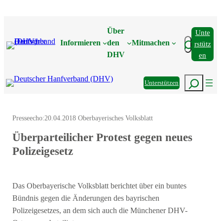
Zum
Inhalt
Über
Unte
springen
Suchen
Informieren
den
Mitmachen
Rstütz
DHV
En
Suchen
Unterstützen
Presseecho:
20.04.2018 Oberbayerisches Volksblatt
Überparteilicher Protest gegen neues
Polizeigesetz
Das Oberbayerische Volksblatt berichtet über ein buntes
Bündnis gegen die Änderungen des bayrischen
Polizeigesetzes, an dem sich auch die Münchener DHV-