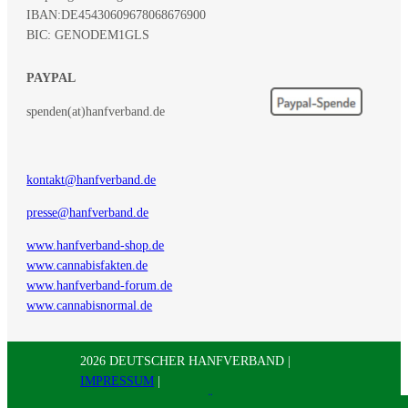
IBAN:
DE45430609678068676900
BIC: GENODEM1GLS
PAYPAL
spenden(at)hanfverband.de
kontakt@hanfverband.de
presse@hanfverband.de
www.hanfverband-shop.de
www.cannabisfakten.de
www.hanfverband-forum.de
www.cannabisnormal.de
2026 DEUTSCHER HANFVERBAND |
IMPRESSUM
|
DATENSCHUTZERKLÄRUNG
|
RSS
|
Presse