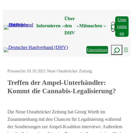
Zum
Inhalt
Über
Unte
springen
Suchen
Informieren
den
Mitmachen
Rstütz
DHV
En
Suchen
Unterstützen
Presseecho:
10.10.2021 Neue Osnabrücker Zeitung
Treffen der Ampel-Unterhändler:
Kommt die Cannabis-Legalisierung?
Die Neue Osnabrücker Zeitung hat Georg Wurth im
Zusammenhang mit den Chancen für Legalisierung während
der Sondierungen zur Ampel-Koalition interviewt. Außerdem