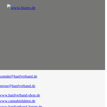
kontakt@hanfverband.de
presse@hanfverband.de
www.hanfverband-shop.de
www.cannabisfakten.de
www.hanfverband-forum.de