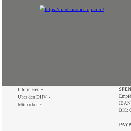
SPE
Informieren
Empfä
Über den DHV
IBAN
Mitmachen
BIC:
PAY