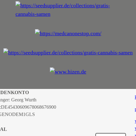
NDENKONTO
nger: Georg Wurth
:
DE45430609678068676900
 GENODEM1GLS
PAL