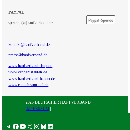
PAYPAL
spenden(at)hanfverband.de
kontakt@hanfverband.de
presse@hanfverband.de
www.hanfverband-shop.de
www.cannabisfakten.de
www.hanfverband-forum.de
www.cannabisnormal.de
2026 DEUTSCHER HANFVERBAND |
IMPRESSUM
|
DATENSCHUTZERKLÄRUNG
|
RSS
|
Presse
Telegram
Facebook
YouTube
X
Instagram
Bluesky
LinkedIn