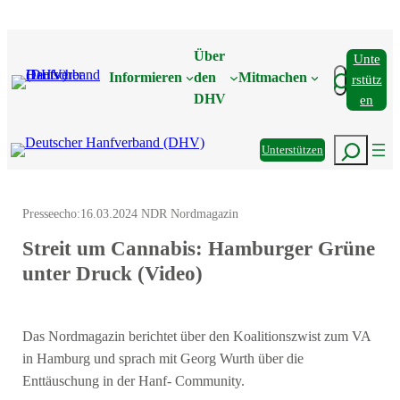
Zum
Inhalt
Über
Unte
springen
Suchen
Informieren
den
Mitmachen
Rstütz
DHV
En
Suchen
Unterstützen
Presseecho:
16.03.2024 NDR Nordmagazin
Streit um Cannabis: Hamburger Grüne
unter Druck (Video)
Das Nordmagazin berichtet über den Koalitionszwist zum VA
in Hamburg und sprach mit Georg Wurth über die
Enttäuschung in der Hanf- Community.