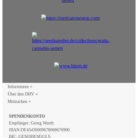
Informieren
Über den DHV
Mitmachen
SPENDENKONTO
Empfänger: Georg Wurth
IBAN:
DE45430609678068676900
BIC: GENODEM1GLS