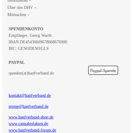
Informieren
Über den DHV
Mitmachen
SPENDENKONTO
Empfänger: Georg Wurth
IBAN:
DE45430609678068676900
BIC: GENODEM1GLS
PAYPAL
spenden(at)hanfverband.de
kontakt@hanfverband.de
presse@hanfverband.de
www.hanfverband-shop.de
www.cannabisfakten.de
www.hanfverband-forum.de