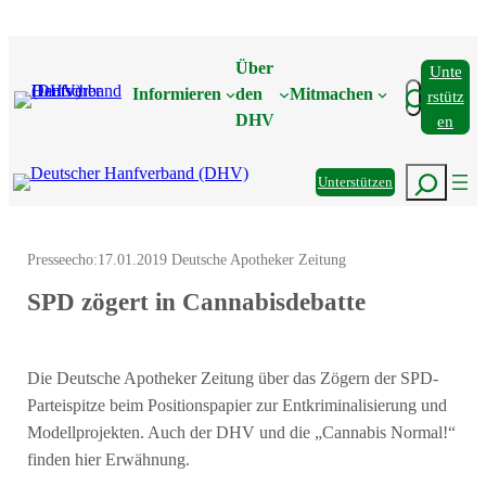
Zum
Inhalt
Über
Unte
springen
Suchen
Informieren
den
Mitmachen
Rstütz
DHV
En
Suchen
Unterstützen
Presseecho:
17.01.2019 Deutsche Apotheker Zeitung
SPD zögert in Cannabisdebatte
Die Deutsche Apotheker Zeitung über das Zögern der SPD-
Parteispitze beim Positionspapier zur Entkriminalisierung und
Modellprojekten. Auch der DHV und die „Cannabis Normal!“
finden hier Erwähnung.