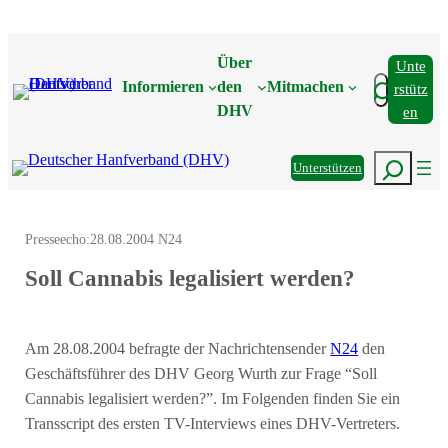
Zum
Inhalt
Über
Unte
springen
Suchen
Informieren
den
Mitmachen
Rstütz
DHV
En
Suchen
Unterstützen
Presseecho:
28.08.2004 N24
Soll Cannabis legalisiert werden?
Am 28.08.2004 befragte der Nachrichtensender
N24
den
Geschäftsführer des DHV Georg Wurth zur Frage “Soll
Cannabis legalisiert werden?”. Im Folgenden finden Sie ein
Transscript des ersten TV-Interviews eines DHV-Vertreters.