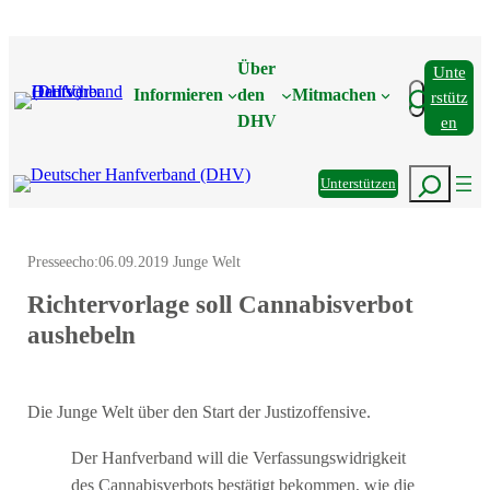
Zum
Inhalt
Über
Unte
springen
Suchen
Informieren
den
Mitmachen
Rstütz
DHV
En
Suchen
Unterstützen
Presseecho:
06.09.2019 Junge Welt
Richtervorlage soll Cannabisverbot
aushebeln
Die Junge Welt über den Start der Justizoffensive.
Der Hanfverband will die Verfassungswidrigkeit
des Cannabisverbots bestätigt bekommen, wie die