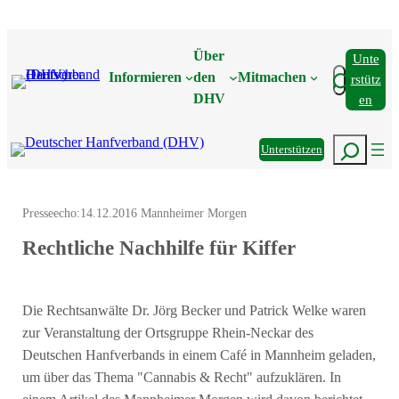
Zum
Inhalt
Über
Unte
springen
Suchen
Informieren
den
Mitmachen
Rstütz
DHV
En
Suchen
Unterstützen
Presseecho:
14.12.2016 Mannheimer Morgen
Rechtliche Nachhilfe für Kiffer
Die Rechtsanwälte Dr. Jörg Becker und Patrick Welke waren
zur Veranstaltung der Ortsgruppe Rhein-Neckar des
Deutschen Hanfverbands in einem Café in Mannheim geladen,
um über das Thema "Cannabis & Recht" aufzuklären. In