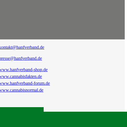
kontakt@hanfverband.de
presse@hanfverband.de
www.hanfverband-shop.de
www.cannabisfakten.de
www.hanfverband-forum.de
www.cannabisnormal.de
|
RSS
|
Presse