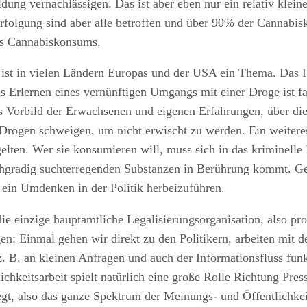
dung vernachlässigen. Das ist aber eben nur ein relativ klein
erfolgung sind aber alle betroffen und über 90% der Cannabi
es Cannabiskonsums.
st in vielen Ländern Europas und der USA ein Thema. Das Fehl
 Erlernen eines vernünftigen Umgangs mit einer Droge ist fas
Vorbild der Erwachsenen und eigenen Erfahrungen, über die 
 Drogen schweigen, um nicht erwischt zu werden. Ein weiteres,
elten. Wer sie konsumieren will, muss sich in das kriminelle
ochgradig suchterregenden Substanzen in Berührung kommt. 
 ein Umdenken in der Politik herbeizuführen.
e einzige hauptamtliche Legalisierungsorganisation, also prof
en: Einmal gehen wir direkt zu den Politikern, arbeiten mit 
 z. B. an kleinen Anfragen und auch der Informationsfluss fun
ichkeitsarbeit spielt natürlich eine große Rolle Richtung Pres
t, also das ganze Spektrum der Meinungs- und Öffentlichkeit