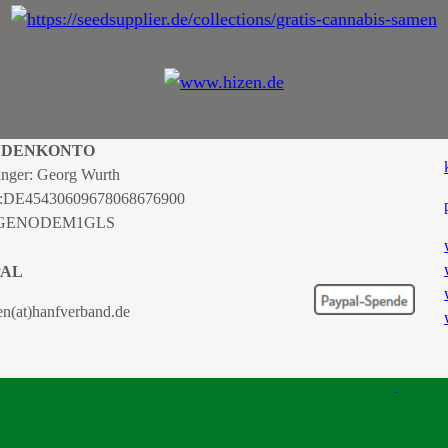
NDENKONTO
nger: Georg Wurth
:
DE45430609678068676900
 GENODEM1GLS
PAL
en(at)hanfverband.de
TSCHER HANFVERBAND |
IMPRESSUM
|
DATENSCHUTZERKLÄRUNG