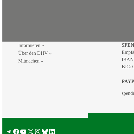
SPE
Informieren
Empfä
Über den DHV
IBAN
Mitmachen
BIC:
PAY
spend
2026 DEU
Telegram
Facebook
YouTube
X
Instagram
Bluesky
LinkedIn