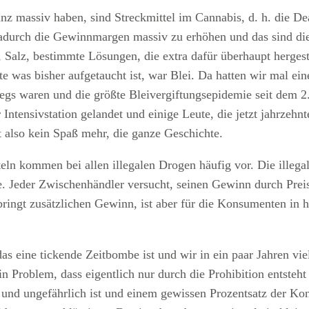
anz massiv haben, sind Streckmittel im Cannabis, d. h. die 
durch die Gewinnmargen massiv zu erhöhen und das sind die
ne, Salz, bestimmte Lösungen, die extra dafür überhaupt herge
te was bisher aufgetaucht ist, war Blei. Da hatten wir mal e
gs waren und die größte Bleivergiftungsepidemie seit dem 2. 
er Intensivstation gelandet und einige Leute, die jetzt jahr
t also kein Spaß mehr, die ganze Geschichte.
teln kommen bei allen illegalen Drogen häufig vor. Die ille
 Jeder Zwischenhändler versucht, seinen Gewinn durch Preis
bringt zusätzlichen Gewinn, ist aber für die Konsumenten in 
das eine tickende Zeitbombe ist und wir in ein paar Jahren v
in Problem, dass eigentlich nur durch die Prohibition entste
h und ungefährlich ist und einem gewissen Prozentsatz der Ko