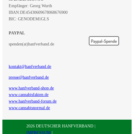
Empfänger: Georg Wurth
IBAN:
DE45430609678068676900
BIC: GENODEM1GLS
PAYPAL
spenden(at)hanfverband.de
kontakt@hanfverband.de
presse@hanfverband.de
www.hanfverband-shop.de
www.cannabisfakten.de
www.hanfverband-forum.de
www.cannabisnormal.de
2026 DEUTSCHER HANFVERBAND |
IMPRESSUM
|