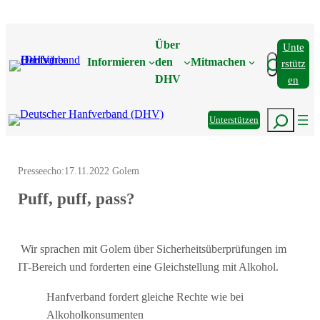
Zum
Inhalt
Über
Unte
springen
Suchen
Informieren
den
Mitmachen
Rstütz
DHV
En
Suchen
Unterstützen
Presseecho:
17.11.2022 Golem
Puff, puff, pass?
Wir sprachen mit Golem über Sicherheitsüberprüfungen im
IT-Bereich und forderten eine Gleichstellung mit Alkohol.
Hanfverband fordert gleiche Rechte wie bei
Alkoholkonsumenten