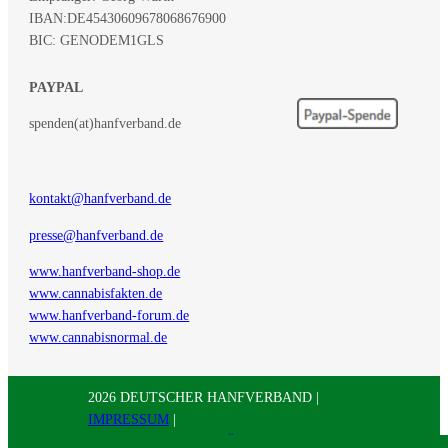
IBAN:
DE45430609678068676900
BIC: GENODEM1GLS
PAYPAL
spenden(at)hanfverband.de
kontakt@hanfverband.de
presse@hanfverband.de
www.hanfverband-shop.de
www.cannabisfakten.de
www.hanfverband-forum.de
www.cannabisnormal.de
2026 DEUTSCHER HANFVERBAND |
IMPRESSUM
|
DATENSCHUTZERKLÄRUNG
|
RSS
|
Presse