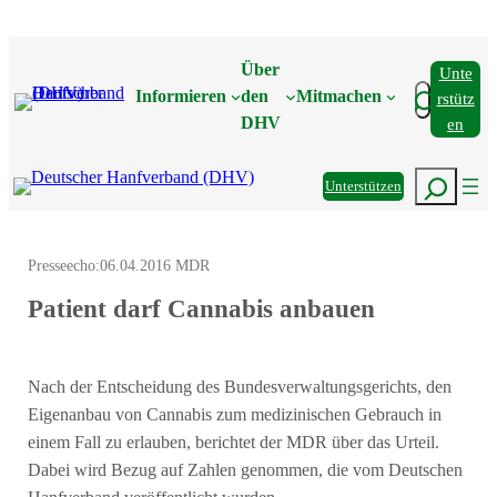
Zum
Inhalt
Über
Unte
springen
Suchen
Informieren
den
Mitmachen
Rstütz
DHV
En
Suchen
Unterstützen
Presseecho:
06.04.2016 MDR
Patient darf Cannabis anbauen
Nach der Entscheidung des Bundesverwaltungsgerichts, den
Eigenanbau von Cannabis zum medizinischen Gebrauch in
einem Fall zu erlauben, berichtet der MDR über das Urteil.
Dabei wird Bezug auf Zahlen genommen, die vom Deutschen