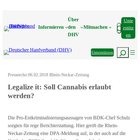
Zum
Inhalt
Über
Unte
springen
Suchen
Informieren
den
Mitmachen
Rstütz
DHV
En
Suchen
Unterstützen
Presseecho:
06.02.2018 Rhein-Neckar-Zeitung
Legalize it: Soll Cannabis erlaubt
werden?
Die Pro-Entkriminalisierungsaussagen von BDK-Chef Schulz
sorgten für rege Berichterstattung. Hier greift die Rhein-
Neckar-Zeitung eine DPA-Meldung auf, in der auch auf die