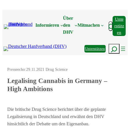
Zum
Inhalt
Über
Unte
springen
Suchen
Informieren
den
Mitmachen
Rstütz
DHV
En
Suchen
Unterstützen
Presseecho:
29.11.2021 Drug Science
Legalising Cannabis in Germany –
High Ambitions
Die britische Drug Science berichtet über die geplante
Legalisierung in Deutschland und erwähnt den DHV
hinsichtlich der Debatte um den Eigenanbau.