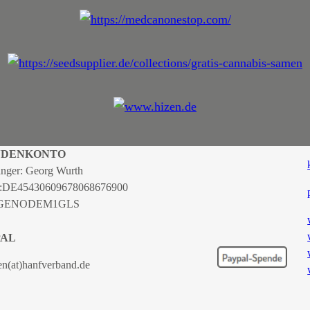
NDENKONTO
nger: Georg Wurth
:
DE45430609678068676900
 GENODEM1GLS
PAL
en(at)hanfverband.de