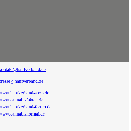
kontakt@hanfverband.de
presse@hanfverband.de
www.hanfverband-shop.de
www.cannabisfakten.de
www.hanfverband-forum.de
www.cannabisnormal.de