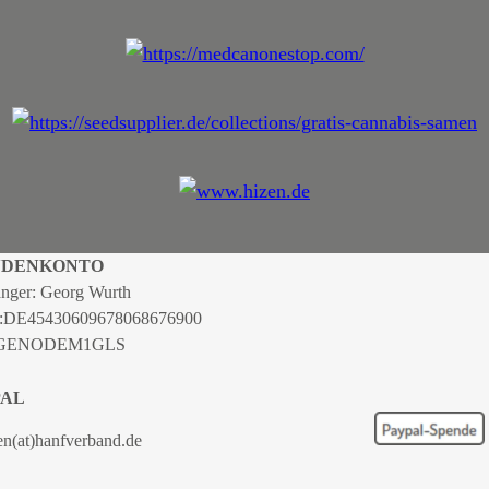
NDENKONTO
nger: Georg Wurth
:
DE45430609678068676900
 GENODEM1GLS
PAL
en(at)hanfverband.de