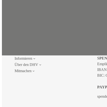
SPE
Informieren
Empfä
Über den DHV
IBAN
Mitmachen
BIC:
PAY
spend