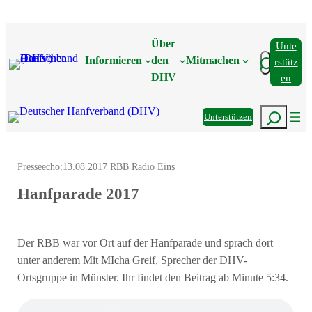
Zum
Inhalt
Über
Unte
springen
Suchen
Informieren
den
Mitmachen
Rstütz
DHV
En
Suchen
Unterstützen
Presseecho:
13.08.2017 RBB Radio Eins
Hanfparade 2017
Der RBB war vor Ort auf der Hanfparade und sprach dort
unter anderem Mit MIcha Greif, Sprecher der DHV-
Ortsgruppe in Münster. Ihr findet den Beitrag ab Minute 5:34.