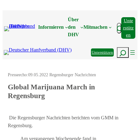
Zum
Inhalt
Über
Unte
springen
Suchen
Informieren
den
Mitmachen
Rstütz
DHV
En
Suchen
Unterstützen
Presseecho:
09.05.2022 Regensburger Nachrichten
Global Marijuana March in
Regensburg
Die Regensburger Nachrichten berichten vom GMM in
Regensburg.
Am vergangenen Wochenende fand in