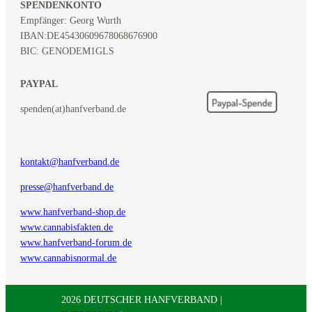
SPENDENKONTO
Empfänger: Georg Wurth
IBAN:
DE45430609678068676900
BIC: GENODEM1GLS
PAYPAL
spenden(at)hanfverband.de
kontakt@hanfverband.de
presse@hanfverband.de
www.hanfverband-shop.de
www.cannabisfakten.de
www.hanfverband-forum.de
www.cannabisnormal.de
2026 DEUTSCHER HANFVERBAND |