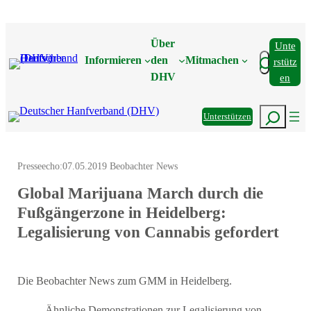
Zum
Inhalt
Über
Unte
springen
Suchen
Informieren
den
Mitmachen
Rstütz
DHV
En
Suchen
Unterstützen
Presseecho:
07.05.2019 Beobachter News
Global Marijuana March durch die
Fußgängerzone in Heidelberg:
Legalisierung von Cannabis gefordert
Die Beobachter News zum GMM in Heidelberg.
Ähnliche Demonstrationen zur Legalisierung von