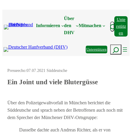
Zum
Inhalt
Über
Unte
springen
Suchen
Informieren
den
Mitmachen
Rstütz
DHV
En
Suchen
Unterstützen
Presseecho:
07.07.2021 Süddeutsche
Ein Joint und viele Blutergüsse
Über den Polizeigewaltvorfall in München berichtet die
Süddeutsche und sprach neben der Betroffenen auch noch mit
dem Sprecher der Münchener DHV-Ortsgruppe:
Dasselbe dachte auch Andreas Richter, als er von