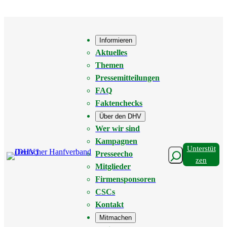
Zum
Inhalt
springen
Informieren
Aktuelles
Themen
Pressemitteilungen
FAQ
Faktenchecks
Über den DHV
Wer wir sind
Kampagnen
Unterstüt
Suchen
Presseecho
Zen
Mitglieder
Firmensponsoren
CSCs
Kontakt
Mitmachen