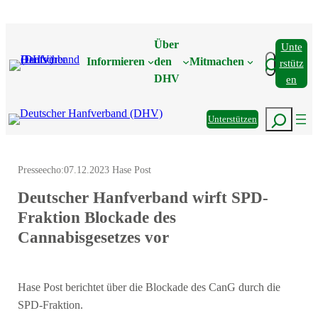
Zum
Inhalt
Über
Unte
springen
Suchen
Informieren
den
Mitmachen
Rstütz
DHV
En
Suchen
Unterstützen
Presseecho:
07.12.2023 Hase Post
Deutscher Hanfverband wirft SPD-
Fraktion Blockade des
Cannabisgesetzes vor
Hase Post berichtet über die Blockade des CanG durch die
SPD-Fraktion.