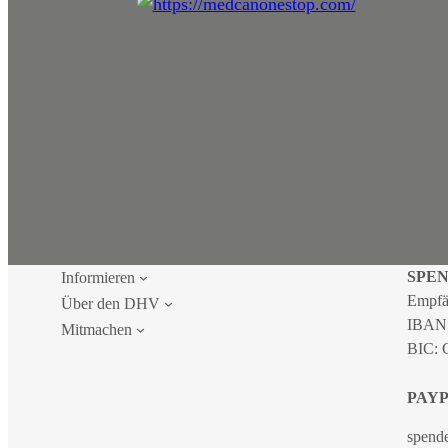
SPE
Informieren
Empfä
Über den DHV
IBAN
Mitmachen
BIC:
PAY
spend