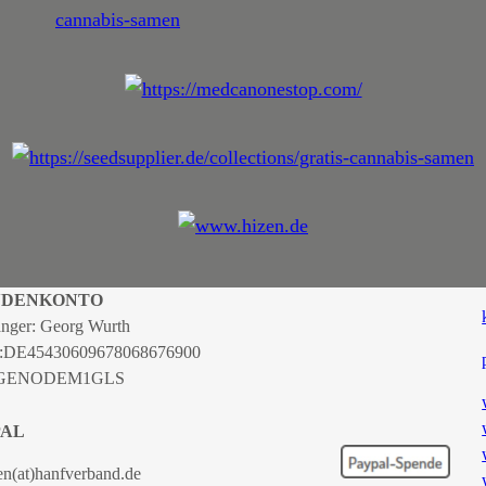
NDENKONTO
nger: Georg Wurth
:
DE45430609678068676900
 GENODEM1GLS
PAL
en(at)hanfverband.de