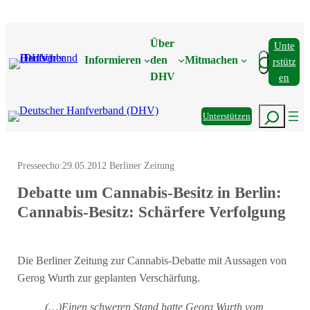
Zum
Inhalt
Über
Unte
springen
Suchen
Informieren
den
Mitmachen
Rstütz
DHV
En
Suchen
Unterstützen
Presseecho:
29.05.2012 Berliner Zeitung
Debatte um Cannabis-Besitz in Berlin:
Cannabis-Besitz: Schärfere Verfolgung
Die Berliner Zeitung zur Cannabis-Debatte mit Aussagen von
Gerog Wurth zur geplanten Verschärfung.
(…)Einen schweren Stand hatte Georg Wurth vom