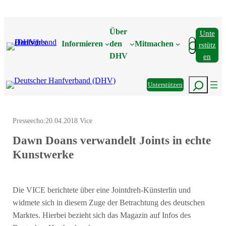
Zum
Inhalt
Über
Unte
springen
Suchen
Informieren
den
Mitmachen
Rstütz
DHV
En
Suchen
Unterstützen
Presseecho:
20.04.2018 Vice
Dawn Doans verwandelt Joints in echte
Kunstwerke
Die VICE berichtete über eine Jointdreh-Künsterlin und
widmete sich in diesem Zuge der Betrachtung des deutschen
Marktes. Hierbei bezieht sich das Magazin auf Infos des