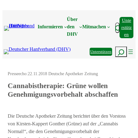
Zum
Inhalt
Über
Unte
springen
Suchen
Informieren
den
Mitmachen
Rstütz
DHV
En
Suchen
Unterstützen
Presseecho:
22.11.2018 Deutsche Apotheker Zeitung
Cannabistherapie: Grüne wollen
Genehmigungsvorbehalt abschaffen
Die Deutsche Apotheker Zeitung berichtet über den Vorstoss
von Kirsten-Kappert Gonther (Grüne) auf der „Cannabis
Normal!“, die den Genehmigungsvorbehalt der