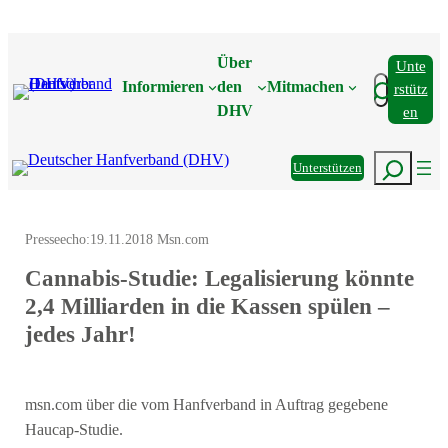
Zum
Inhalt
Über
Unte
springen
Suchen
Informieren
den
Mitmachen
Rstütz
DHV
En
Suchen
Unterstützen
Presseecho:
19.11.2018 Msn.com
Cannabis-Studie: Legalisierung könnte
2,4 Milliarden in die Kassen spülen –
jedes Jahr!
msn.com über die vom Hanfverband in Auftrag gegebene
Haucap-Studie.