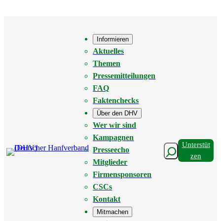
Zum
Inhalt
springen
Informieren
Aktuelles
Themen
Pressemitteilungen
FAQ
Faktenchecks
Über den DHV
Wer wir sind
Kampagnen
Unterstüt
Suchen
Presseecho
Zen
Mitglieder
Firmensponsoren
CSCs
Kontakt
Mitmachen