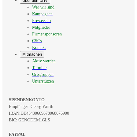
Über den DHV
Wer wir sind
Kampagnen
Presseecho
Mitglieder
Firmensponsoren
CSCs
Kontakt
Mitmachen
Aktiv werden
Termine
Ortsgruppen
Unterstützen
SPENDENKONTO
Empfänger: Georg Wurth
IBAN:
DE45430609678068676900
BIC: GENODEM1GLS
PAYPAL