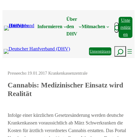
Zum
Inhalt
Über
Unte
springen
Suchen
Informieren
den
Mitmachen
Rstütz
DHV
En
Suchen
Unterstützen
Presseecho:
19.01.2017 Krankenkassenzentrale
Cannabis: Medizinischer Einsatz wird
Realität
Infolge einer kürzlichen Gesetzesänderung werden deutsche
Krankenkassen voraussichtlich ab März Schwerkranken die
Kosten für ärztlich verordnetes Cannabis erstatten. Das Portal