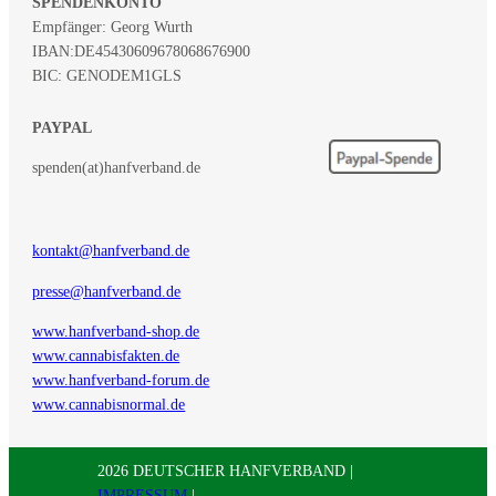
SPENDENKONTO
Empfänger: Georg Wurth
IBAN:
DE45430609678068676900
BIC: GENODEM1GLS
PAYPAL
spenden(at)hanfverband.de
kontakt@hanfverband.de
presse@hanfverband.de
www.hanfverband-shop.de
www.cannabisfakten.de
www.hanfverband-forum.de
www.cannabisnormal.de
2026 DEUTSCHER HANFVERBAND |
IMPRESSUM
|