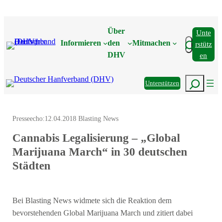
Zum
Inhalt
Über
Unte
springen
Suchen
Informieren
den
Mitmachen
Rstütz
DHV
En
Suchen
Unterstützen
Presseecho:
12.04.2018 Blasting News
Cannabis Legalisierung – „Global
Marijuana March“ in 30 deutschen
Städten
Bei Blasting News widmete sich die Reaktion dem
bevorstehenden Global Marijuana March und zitiert dabei