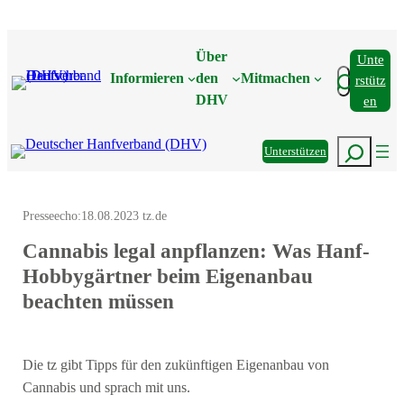
Zum
Inhalt
Über
Unte
springen
Suchen
Informieren
den
Mitmachen
Rstütz
DHV
En
Suchen
Unterstützen
Presseecho:
18.08.2023 tz.de
Cannabis legal anpflanzen: Was Hanf-
Hobbygärtner beim Eigenanbau
beachten müssen
Die tz gibt Tipps für den zukünftigen Eigenanbau von
Cannabis und sprach mit uns.