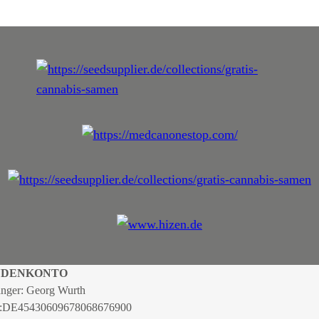
NDENKONTO
nger: Georg Wurth
:
DE45430609678068676900